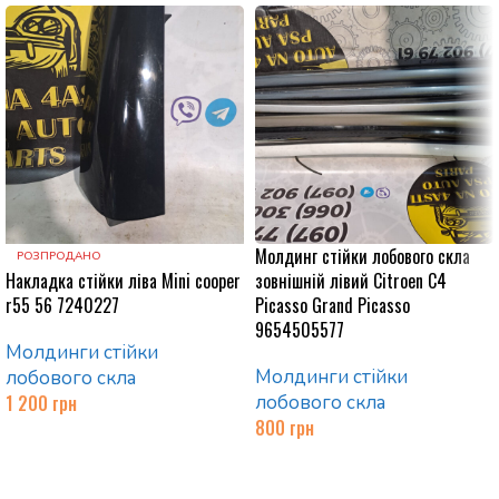
Молдинг стійки лобового скла
РОЗПРОДАНО
Накладка стійки ліва Mini cooper
зовнішній лівий Citroen C4
r55 56 7240227
Picasso Grand Picasso
9654505577
Молдинги стійки
Молдинги стійки
лобового скла
1 200
грн
лобового скла
800
грн
Читати далі
Додати в кошик