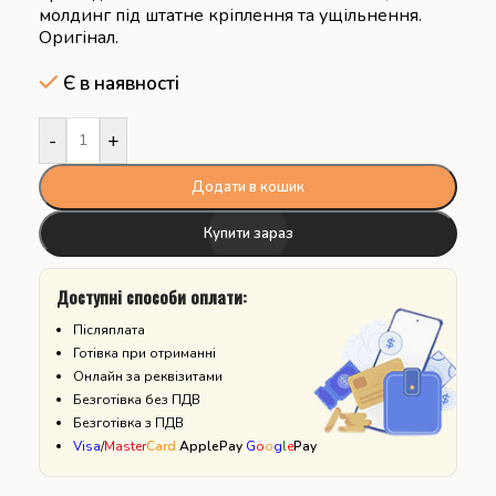
молдинг під штатне кріплення та ущільнення.
Оригінал.
Є в наявності
-
+
Додати в кошик
Купити зараз
Доступні способи оплати:
Післяплата
Готівка при отриманні
Онлайн за реквізитами
Безготівка без ПДВ
Безготівка з ПДВ
Visa
/
Master
Card
ApplePay
G
o
o
g
l
e
Pay