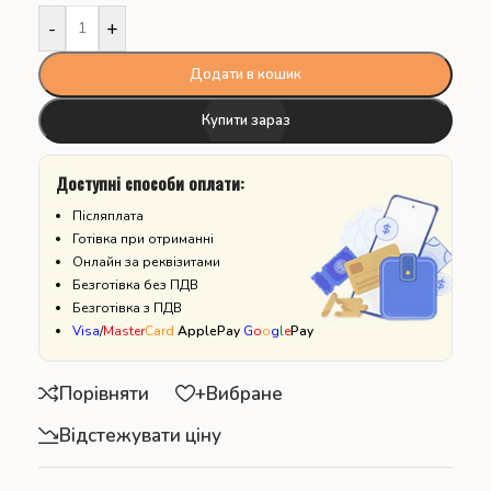
-
+
Додати в кошик
Купити зараз
Доступні способи оплати:
Післяплата
Готівка при отриманні
Онлайн за реквізитами
Безготівка без ПДВ
Безготівка з ПДВ
Visa
/
Master
Card
ApplePay
G
o
o
g
l
e
Pay
Порівняти
+Вибране
Відстежувати ціну