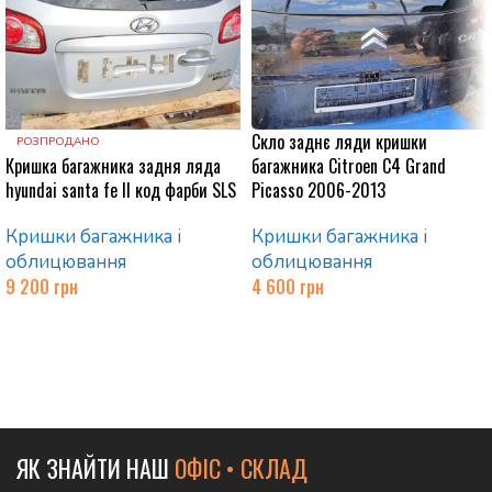
Скло заднє ляди кришки
РОЗПРОДАНО
Кришка багажника задня ляда
багажника Citroen C4 Grand
hyundai santa fe ІІ код фарби SLS
Picasso 2006-2013
Кришки багажника і
Кришки багажника і
облицювання
облицювання
9 200
грн
4 600
грн
Читати далі
Додати в кошик
ЯК ЗНАЙТИ НАШ
ОФІС • СКЛАД