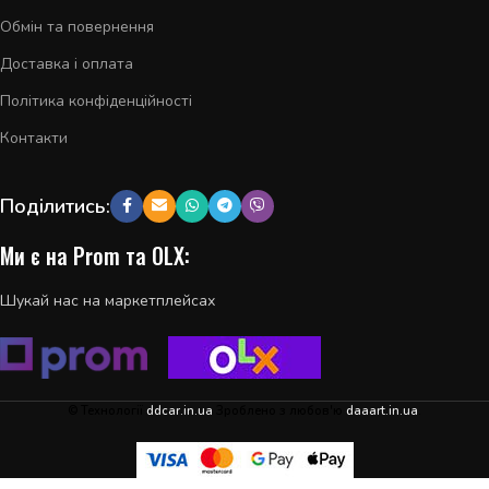
Обмін та повернення
Доставка і оплата
Політика конфіденційності
Контакти
Поділитись:
Ми є на Prom та OLX:
Шукай нас на маркетплейсах
© Технології
ddcar.in.ua
Зроблено з любов'ю
daaart.in.ua
.
Ляда