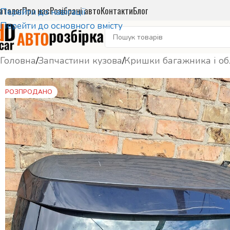
аталог
Про нас
Розібрані авто
Контакти
Блог
Перейти до навігації
Перейти до основного вмісту
Головна
/
Запчастини кузова
/
Кришки багажника і о
РОЗПРОДАНО