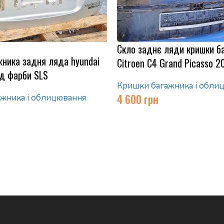
Скло заднє ляди кришки б
жника задня ляда hyundai
Citroen C4 Grand Picasso 
код фарби SLS
Кришки багажника і обли
4 600
грн
жника і облицювання