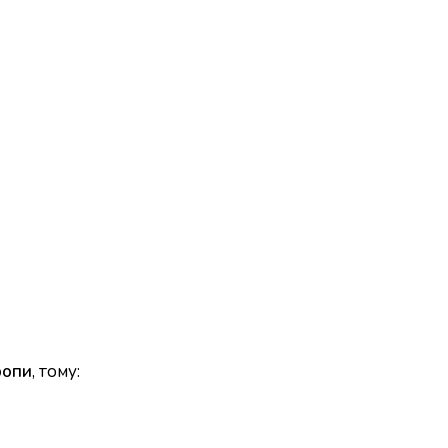
ропи
, тому: