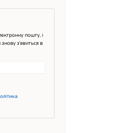
лектронну пошту, і
н знову з’явиться в
олітика