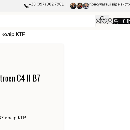
+38 (097) 902 7961
Консультації від майстр
0
Г
 колір KTP
roen C4 II B7
B7 колір KTP