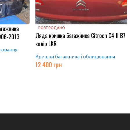
агажника
РОЗПРОДАНО
Ляда кришка багажника Citroen C4 II B7
2006-2013
колір LKR
цювання
Кришки багажника і облицювання
12 400
грн