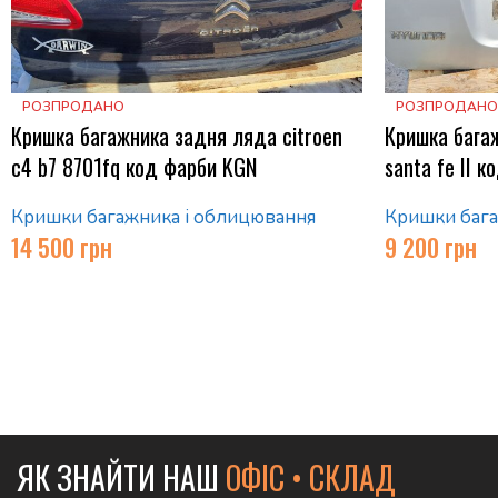
РОЗПРОДАНО
РОЗПРОДАНО
Кришка багажника задня ляда citroen
Кришка бага
c4 b7 8701fq код фарби KGN
santa fe ІІ 
Кришки багажника і облицювання
Кришки бага
14 500
грн
9 200
грн
ЯК ЗНАЙТИ НАШ
ОФІС • СКЛАД