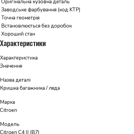
️ Оригінальна кузовна деталь
️ Заводське фарбування (код KTP)
️ Точна геометрія
️ Встановлюється без доробок
️ Хороший стан
Характеристики
Характеристика
Значення
Назва деталі
Кришка багажника / ляда
Марка
Citroen
Модель
Citroen C4 II (B7)