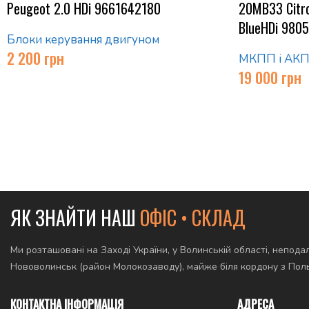
Peugeot 2.0 HDi 9661642180
20MB33 Citro
BlueHDi 980
Блоки керування двигуном
2 200
грн
МКПП і АК
19 000
грн
ЯК ЗНАЙТИ НАШ
ОФІС • СКЛАД
Ми розташовані на Заході України, у Волинській області, неподал
Нововолинськ (район Молокозаводу), майже біля кордону з По
КОНТАКТНА ІНФОРМАЦІЯ
АДРЕСА