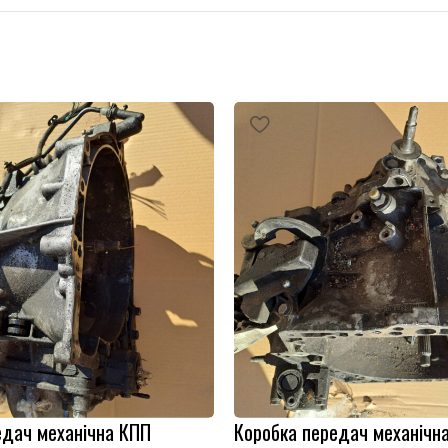
едач механічна КПП
Коробка передач механічн