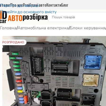
аталог
Про нас
Розібрані авто
Контакти
Блог
Перейти до навігації
Перейти до основного вмісту
Головна
/
Автомобільна електрика
/
Блоки керування
РОЗПРОДАНО