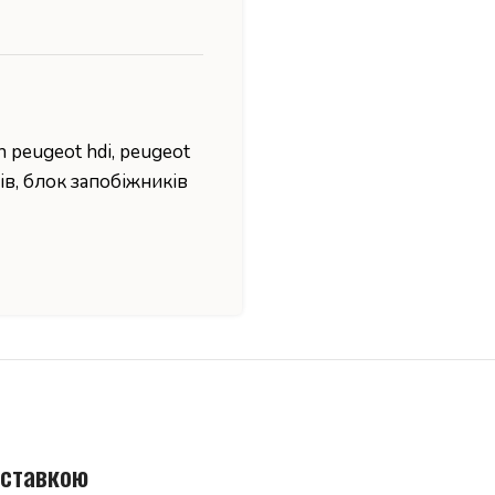
n peugeot hdi
,
peugeot
ів
,
блок запобіжників
оставкою