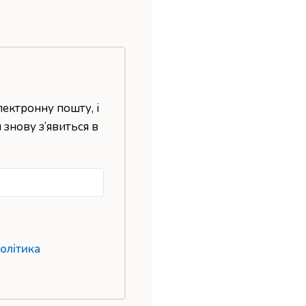
лектронну пошту, і
н знову з’явиться в
олітика