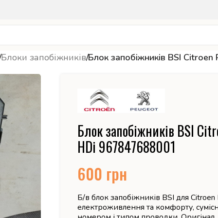
/
Блоки запобіжників
/
Блок запобіжників BSI Citroe
Блок запобіжників BSI Citr
HDi 967847688001
600
грн
Б/в блок запобіжників BSI для Citroen
електроживлення та комфорту, сумісн
номером і типом проводки. Оригінал.