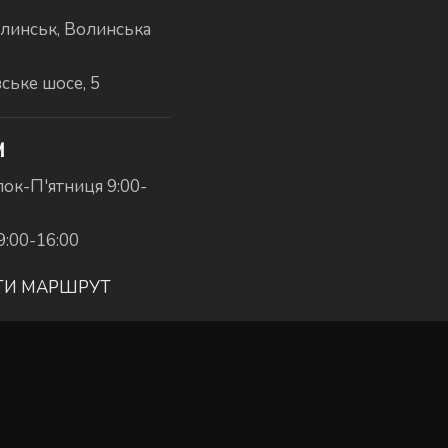
линськ, Волинська
вське шосе, 5
И
ок-П'ятниця 9:00-
9:00-16:00
ТИ МАРШРУТ