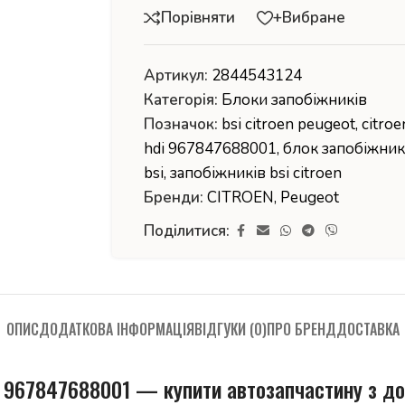
Порівняти
+Вибране
Артикул:
2844543124
Категорія:
Блоки запобіжників
Позначок:
bsi citroen peugeot
,
citroe
hdi 967847688001
,
блок запобіжник
bsi
,
запобіжників bsi citroen
Бренди:
CITROEN
,
Peugeot
Поділитися:
ОПИС
ДОДАТКОВА ІНФОРМАЦІЯ
ВІДГУКИ (0)
ПРО БРЕНД
ДОСТАВКА
Di 967847688001 — купити автозапчастину з д