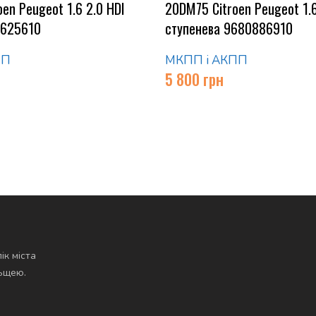
en Peugeot 1.6 2.0 HDI
20DM75 Citroen Peugeot 1.6
5625610
ступенева 9680886910
ПП
МКПП і АКПП
5 800
грн
ік міста
льщею.