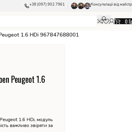
+38 (097) 902 7961
Консультації від майстр
0
Г
n Peugeot 1.6 HDi 967847688001
oen Peugeot 1.6
 Peugeot 1.6 HDi, модуль
ість важливо звіряти за