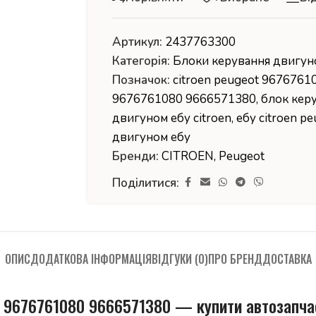
Артикул:
2437763300
Категорія:
Блоки керування двигу
Позначок:
citroen peugeot 9676761
9676761080 9666571380
,
блок кер
двигуном ебу citroen
,
ебу citroen p
двигуном ебу
Бренди:
CITROEN
,
Peugeot
Поділитися:
ОПИС
ДОДАТКОВА ІНФОРМАЦІЯ
ВІДГУКИ (0)
ПРО БРЕНД
ДОСТАВКА
t 9676761080 9666571380 — купити автозапча