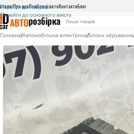
аталог
Про нас
Розібрані авто
Контакти
Блог
Перейти до навігації
Перейти до основного вмісту
Головна
/
Автомобільна електрика
/
Блоки керування