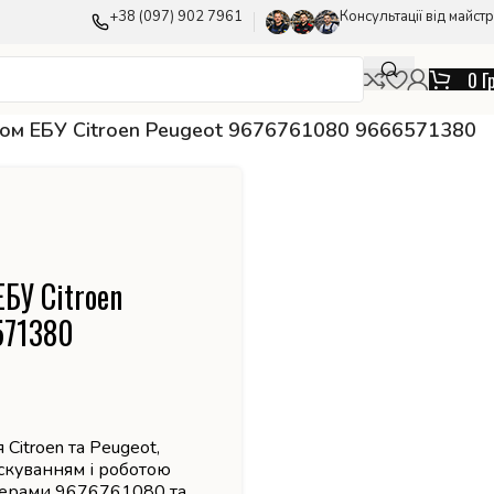
+38 (097) 902 7961
Консультації від майстр
0
Г
ном ЕБУ Citroen Peugeot 9676761080 9666571380
БУ Citroen
571380
Citroen та Peugeot,
скуванням і роботою
омерами 9676761080 та