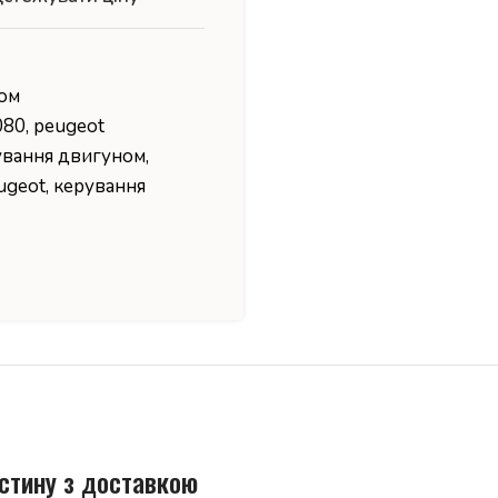
ном
080
,
peugeot
ування двигуном
,
eugeot
,
керування
стину з доставкою