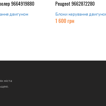
ролер 9664919880
Peugeot 9662872280
ання двигуном
Блоки керування двигуно
1 600
грн
ік міста
льщею.