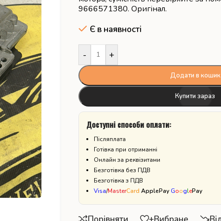
9666571380. Оригінал.
Є в наявності
-
+
Додати в кошик
Купити зараз
Доступні способи оплати:
Післяплата
Готівка при отриманні
Онлайн за реквізитами
Безготівка без ПДВ
Безготівка з ПДВ
Visa
/
Master
Card
ApplePay
G
o
o
g
l
e
Pay
Порівняти
+Вибране
Ві