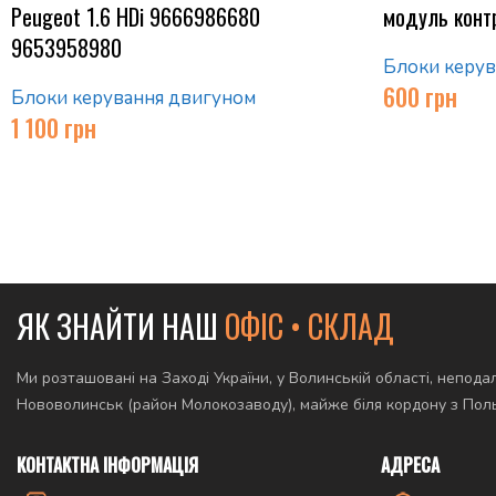
Peugeot 1.6 HDi 9666986680
модуль конт
9653958980
Блоки керув
600
грн
Блоки керування двигуном
1 100
грн
ЯК ЗНАЙТИ НАШ
ОФІС • СКЛАД
Ми розташовані на Заході України, у Волинській області, неподал
Нововолинськ (район Молокозаводу), майже біля кордону з По
КОНТАКТНА ІНФОРМАЦІЯ
АДРЕСА