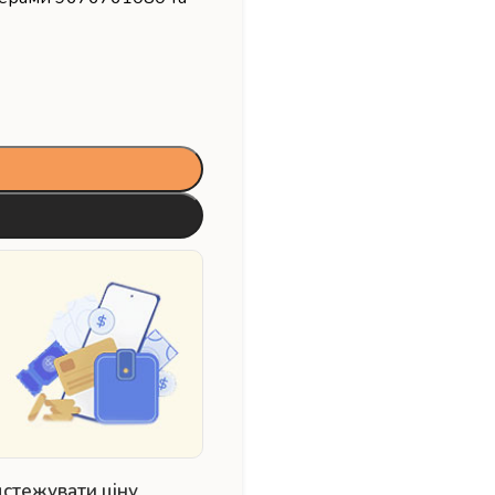
дстежувати ціну