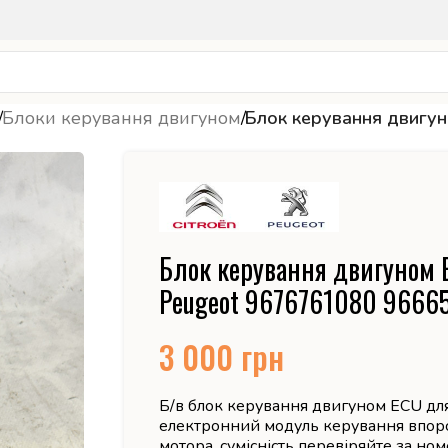
/
Блоки керування двигуном
/
Блок керування двигу
Блок керування двигуном Е
Peugeot 9676761080 9666
3 000
грн
Б/в блок керування двигуном ECU для 
електронний модуль керування впор
мотора, сумісність перевіряйте за н