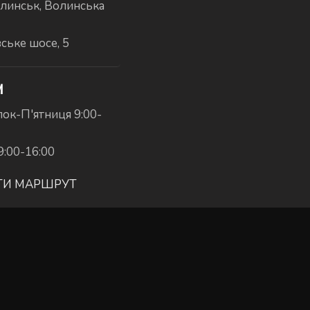
линськ, Волинська
вське шосе, 5
И
ок-П'ятниця 9:00-
9:00-16:00
ТИ МАРШРУТ