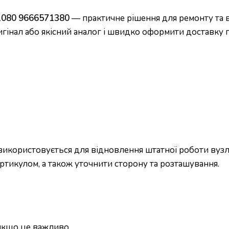
61080 9666571380
— практичне рішення для ремонту та в
игінал або якісний аналог і швидко оформити доставку п
икористовується для відновлення штатної роботи вузла
ртикулом, а також уточнити сторону та розташування.
 якщо це важливо.