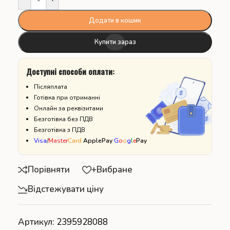
Додати в кошик
Купити зараз
Доступні способи оплати:
Післяплата
Готівка при отриманні
Онлайн за реквізитами
Безготівка без ПДВ
Безготівка з ПДВ
Visa
/
Master
Card
ApplePay
G
o
o
g
l
e
Pay
Порівняти
+Вибране
Відстежувати ціну
Артикул:
2395928088