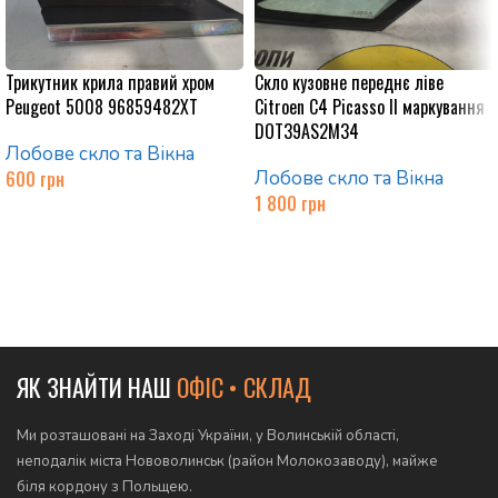
Трикутник крила правий хром
Скло кузовне переднє ліве
Peugeot 5008 96859482XT
Citroen C4 Picasso II маркування
DOT39AS2M34
Лобове скло та Вікна
600
грн
Лобове скло та Вікна
1 800
грн
Додати в кошик
Додати в кошик
ЯК ЗНАЙТИ НАШ
ОФІС • СКЛАД
Ми розташовані на Заході України, у Волинській області,
неподалік міста Нововолинськ (район Молокозаводу), майже
біля кордону з Польщею.