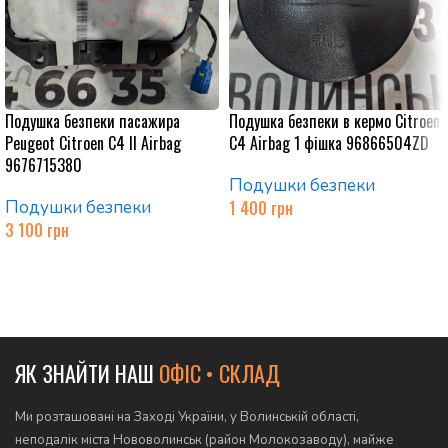
Подушка безпеки пасажира
Подушка безпеки в кермо Citroen
Peugeot Citroen C4 II Airbag
C4 Airbag 1 фішка 96866504ZD
9676715380
Подушки безпеки
Подушки безпеки
1 400
грн
3 100
грн
Додати в кошик
Додати в кошик
ЯК ЗНАЙТИ НАШ
ОФІС • СКЛАД
Ми розташовані на Заході України, у Волинській області,
неподалік міста Нововолинськ (район Молокозаводу), майже