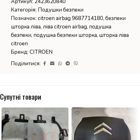
Артикул:
2423620840
Категорія:
Подушки безпеки
Позначок:
citroen airbag 9687714180
,
безпеки
шторка ліва
,
ліва citroen airbag
,
подушка
безпеки
,
подушка безпеки шторка
,
шторка ліва
citroen
Бренд:
CITROEN
Поділитися:
Супутні товари