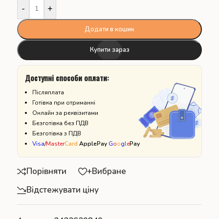
-
+
Додати в кошик
Купити зараз
Доступні способи оплати:
Післяплата
Готівка при отриманні
Онлайн за реквізитами
Безготівка без ПДВ
Безготівка з ПДВ
Visa
/
Master
Card
ApplePay
G
o
o
g
l
e
Pay
Порівняти
+Вибране
Відстежувати ціну