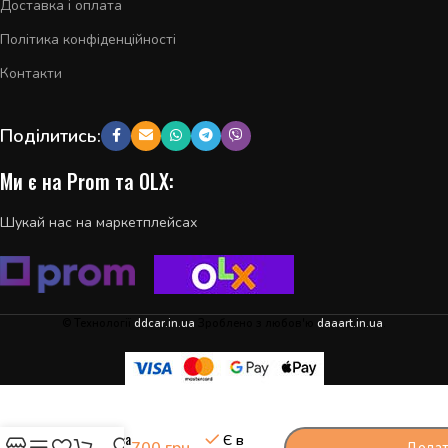
Доставка і оплата
Політика конфіденційності
Контакти
Поділитись:
Ми є на Prom та OLX:
Шукай нас на маркетплейсах
© Технології
ddcar.in.ua
Зроблено з любов'ю
daaart.in.ua
.
Подушка
-
+
безпеки
шторка ліва
Є в
700
грн