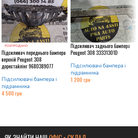
Підсилювач заднього бампера
РОЗПРОДАНО
Підсилювач переднього бампера
Peugeot 308 33331301D
верхній Peugeot 308
Підсилювачі бампера і
дорестайлінг 9680389077
підрамника
Підсилювачі бампера і
1 200
грн
підрамника
Додати в кошик
4 500
грн
Читати далі
ЯК ЗНАЙТИ НАШ
ОФІС • СКЛАД