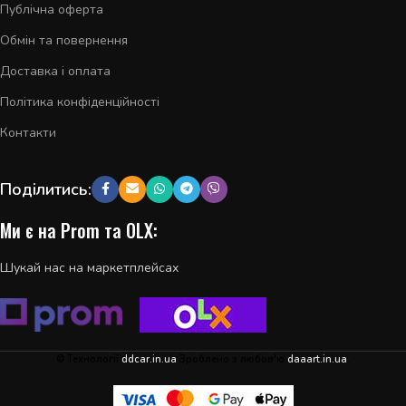
Публічна оферта
Обмін та повернення
Доставка і оплата
Політика конфіденційності
Контакти
Поділитись:
Ми є на Prom та OLX:
Шукай нас на маркетплейсах
© Технології
ddcar.in.ua
Зроблено з любов'ю
daaart.in.ua
.
Підсилювач