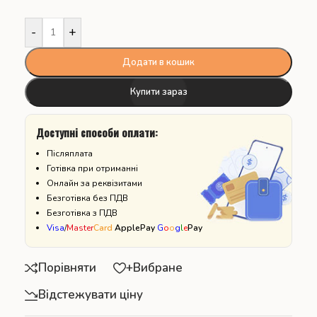
-
+
Додати в кошик
Купити зараз
Доступні способи оплати:
Післяплата
Готівка при отриманні
Онлайн за реквізитами
Безготівка без ПДВ
Безготівка з ПДВ
Visa
/
Master
Card
ApplePay
G
o
o
g
l
e
Pay
Порівняти
+Вибране
Відстежувати ціну