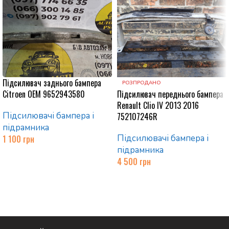
Підсилювач заднього бампера
РОЗПРОДАНО
Citroen OEM 9652943580
Підсилювач переднього бампера
Renault Clio IV 2013 2016
Підсилювачі бампера і
752107246R
підрамника
Підсилювачі бампера і
1 100
грн
підрамника
Додати в кошик
4 500
грн
Читати далі