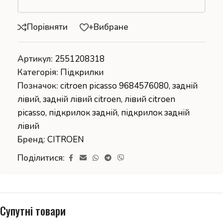
Порівняти
+Вибране
Артикул:
2551208318
Категорія:
Підкрилки
Позначок:
citroen picasso 9684576080
,
задній
лівий
,
задній лівий citroen
,
лівий citroen
picasso
,
підкрилок задній
,
підкрилок задній
лівий
Бренд:
CITROEN
Поділитися:
Супутні товари