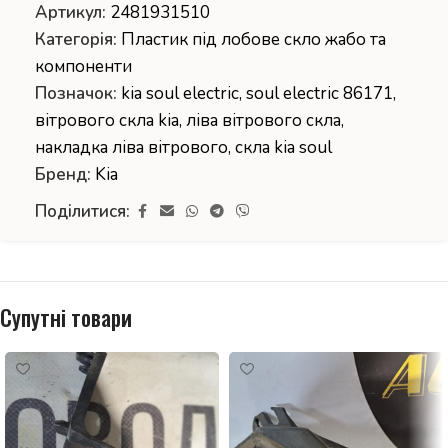
Артикул:
2481931510
Категорія:
Пластик під лобове скло жабо та
компоненти
Позначок:
kia soul electric
,
soul electric 86171
,
вітрового скла kia
,
ліва вітрового скла
,
накладка ліва вітрового
,
скла kia soul
Бренд:
Kia
Поділитися:
Супутні товари