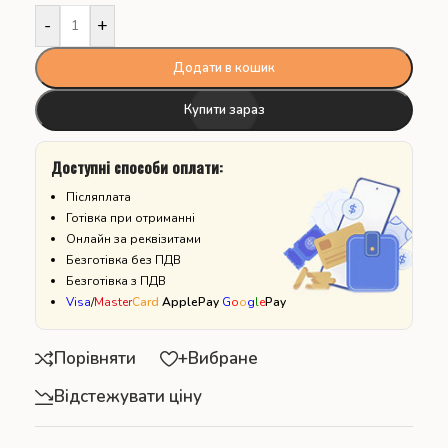
-
+
Додати в кошик
Купити зараз
Доступні способи оплати:
Післяплата
Готівка при отриманні
Онлайн за реквізитами
Безготівка без ПДВ
Безготівка з ПДВ
Visa
/
Master
Card
ApplePay
G
o
o
g
l
e
Pay
Порівняти
+Вибране
Відстежувати ціну