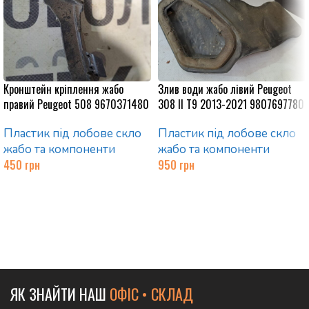
Кронштейн кріплення жабо
Злив води жабо лівий Peugeot
правий Peugeot 508 9670371480
308 II T9 2013-2021 9807697780
Пластик під лобове скло
Пластик під лобове скло
жабо та компоненти
жабо та компоненти
450
грн
950
грн
Додати в кошик
Додати в кошик
ЯК ЗНАЙТИ НАШ
ОФІС • СКЛАД