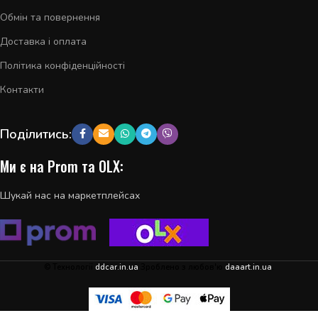
Обмін та повернення
Доставка і оплата
Політика конфіденційності
Контакти
Поділитись:
Ми є на Prom та OLX:
Шукай нас на маркетплейсах
© Технології
ddcar.in.ua
Зроблено з любов'ю
daaart.in.ua
.
Накладка