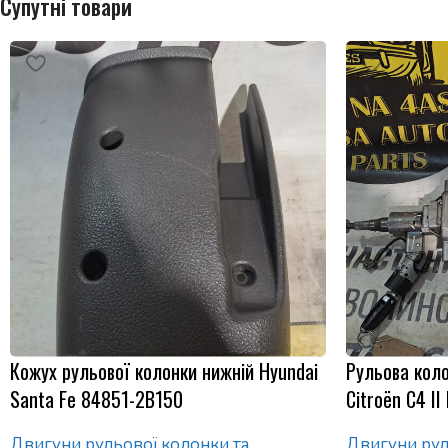
Супутні товари
Кожух рульової колонки нижній Hyundai
Рульова коло
Santa Fe 84851-2B150
Citroën C4 I
Двигуни рульової колонки та
Двигуни рул