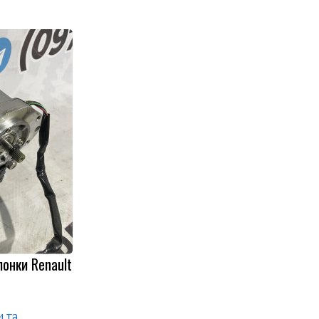
лонки Renault
 та