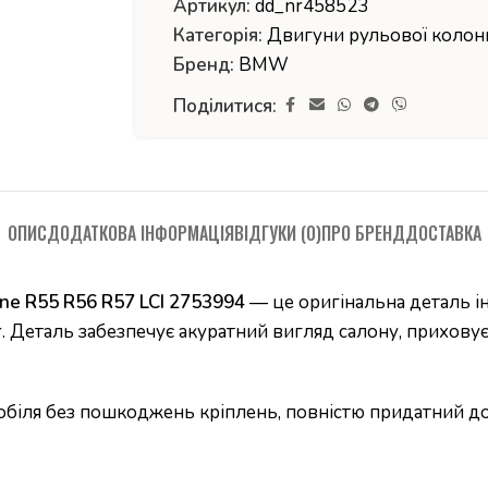
Артикул:
dd_nr458523
Категорія:
Двигуни рульової колон
Бренд:
BMW
Поділитися:
ОПИС
ДОДАТКОВА ІНФОРМАЦІЯ
ВІДГУКИ (0)
ПРО БРЕНД
ДОСТАВКА
ne R55 R56 R57 LCI 2753994
— це оригінальна деталь ін
 Деталь забезпечує акуратний вигляд салону, приховує 
мобіля без пошкоджень кріплень, повністю придатний д