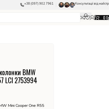
+38 (097) 902 7961
Консультації від майстр
0
Г
ї колонки BMW
57 LCI 2753994
MW Mini Cooper One R55