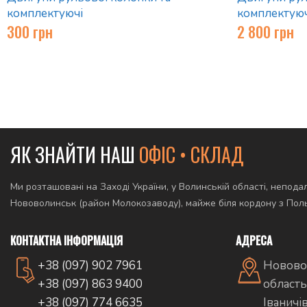
комплектуючі
комплектуюч
300
грн
2 800
грн
ЯК ЗНАЙТИ НАШ
ОФІС • СКЛАД
Ми розташовані на Заході України, у Волинській області, неподал
Нововолинськ (район Молокозаводу), майже біля кордону з По
КОНТАКТНА ІНФОРМАЦІЯ
АДРЕСА
+38 (097) 902 7961
Новово
+38 (097) 863 9400
область
+38 (097) 774 6635
Іваничі