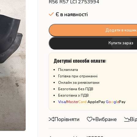
R56 R57 LCI 2753994
Є в наявності
Додати в кошик
Купити зараз
Доступні способи оплати:
Післяплата
Готівка при отриманні
Онлайн за реквізитами
Безготівка без ПДВ
Безготівка з ПДВ
Visa
/
Master
Card
ApplePay
G
o
o
g
l
e
Pay
Порівняти
+Вибране
Ві