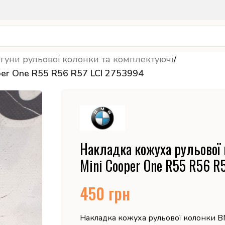
гуни рульової колонки та комплектуючі
/
er One R55 R56 R57 LCI 2753994
Накладка кожуха рульово
Mini Cooper One R55 R56 R
450
грн
Накладка кожуха рульової колонки B