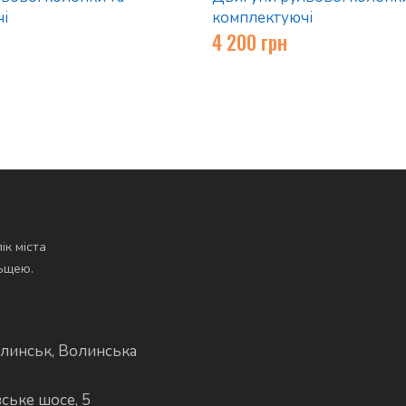
і
комплектуючі
4 200
грн
ік міста
льщею.
линськ, Волинська
вське шосе, 5