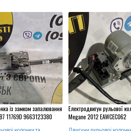
нка із замком запалювання
Електродвигун рульової ко
I B7 11769D 9663123380
Megane 2012 EAWCEC062
ьової колонки та
Двигуни рульової колонки