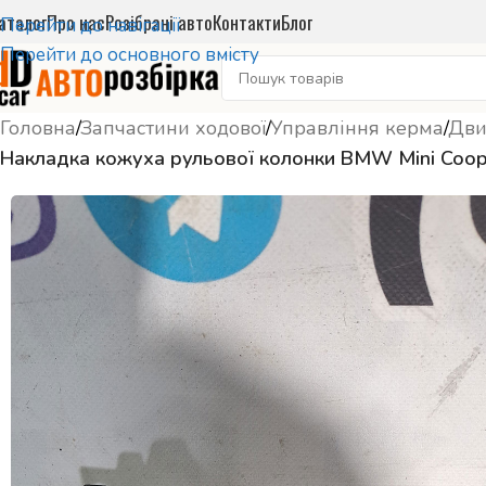
аталог
Про нас
Розібрані авто
Контакти
Блог
Перейти до навігації
Перейти до основного вмісту
Головна
/
Запчастини ходової
/
Управління керма
/
Дви
Накладка кожуха рульової колонки BMW Mini Coop