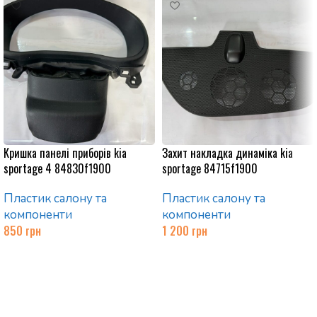
Кришка панелі приборів kia
Захит накладка динаміка kia
sportage 4 84830f1900
sportage 84715f1900
Пластик салону та
Пластик салону та
компоненти
компоненти
850
грн
1 200
грн
Додати в кошик
Додати в кошик