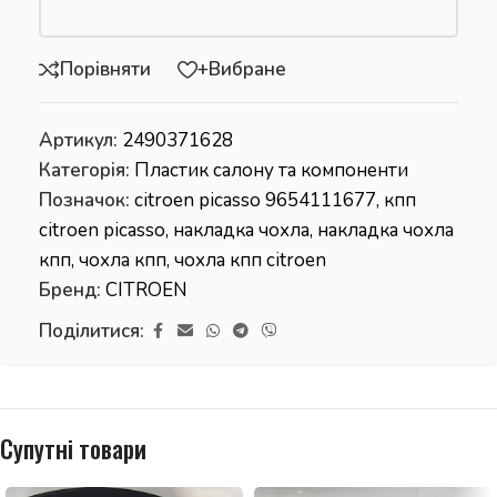
Порівняти
+Вибране
Артикул:
2490371628
Категорія:
Пластик салону та компоненти
Позначок:
citroen picasso 9654111677
,
кпп
citroen picasso
,
накладка чохла
,
накладка чохла
кпп
,
чохла кпп
,
чохла кпп citroen
Бренд:
CITROEN
Поділитися:
Супутні товари