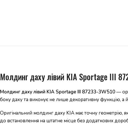
Молдинг даху лівий KIA Sportage III 8
Молдинг даху лівий KIA Sportage III 87233-3W510
— ори
боку даху та виконує не лише декоративну функцію, а 
Оригінальний молдинг даху KIA має точну геометрію, я
до встановлення на штатне місце без додаткових доро