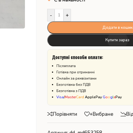
-
+
Додати в кошик
Купити зараз
Доступні способи оплати:
Післяплата
Готівка при отриманні
Онлайн за реквізитами
Безготівка без ПДВ
Безготівка з ПДВ
Visa
/
Master
Card
ApplePay
G
o
o
g
l
e
Pay
Порівняти
+Вибране
Ві
Артикул:
dd_md653258