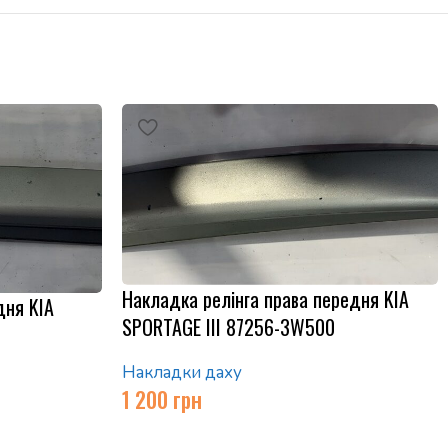
Накладка релінга права передня KIA
дня KIA
SPORTAGE III 87256-3W500
Накладки даху
1 200
грн