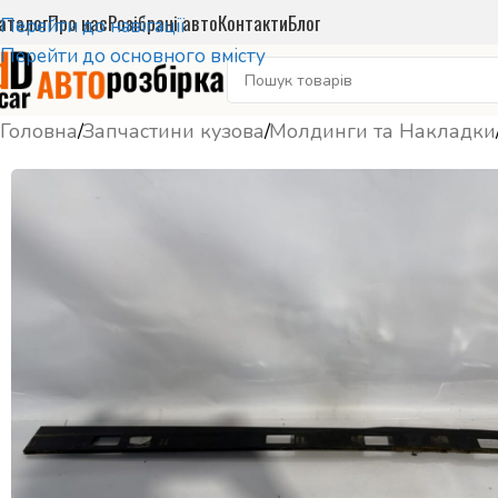
аталог
Про нас
Розібрані авто
Контакти
Блог
Перейти до навігації
Перейти до основного вмісту
Головна
/
Запчастини кузова
/
Молдинги та Накладки