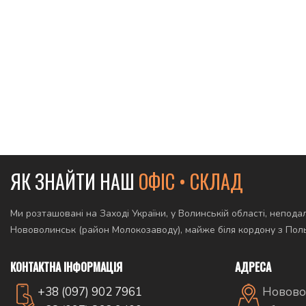
ЯК ЗНАЙТИ НАШ
ОФІС • СКЛАД
Ми розташовані на Заході України, у Волинській області, неподал
Нововолинськ (район Молокозаводу), майже біля кордону з По
КОНТАКТНА ІНФОРМАЦІЯ
АДРЕСА
+38 (097) 902 7961
Новово