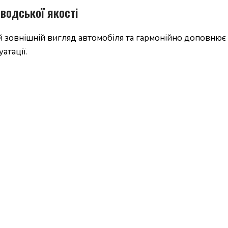
аводської якості
овнішній вигляд автомобіля та гармонійно доповнює д
атації.