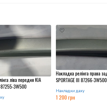
Накладка релінга права за
інга ліва передня KIA
SPORTAGE III 87266-3W500
I 87255-3W500
Накладки даху
1 200
грн
ху