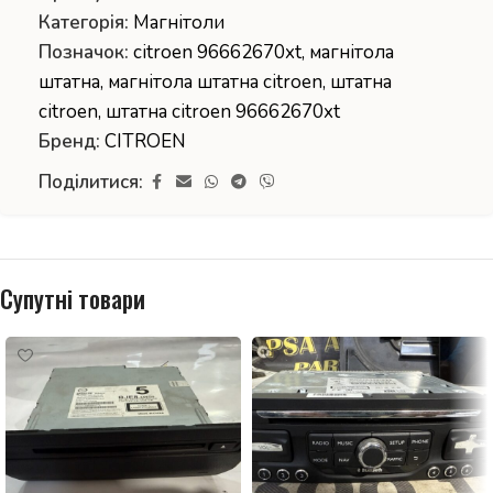
Категорія:
Магнітоли
Позначок:
citroen 96662670xt
,
магнітола
штатна
,
магнітола штатна citroen
,
штатна
citroen
,
штатна citroen 96662670xt
Бренд:
CITROEN
Поділитися:
Супутні товари