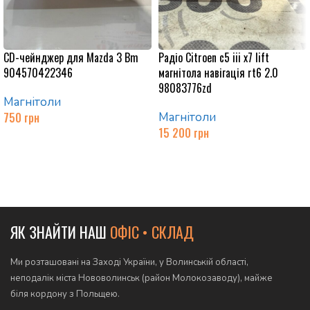
CD-чейнджер для Mazda 3 Bm
Радіо Citroen c5 iii x7 lift
904570422346
магнітола навігація rt6 2.0
98083776zd
Магнітоли
750
грн
Магнітоли
15 200
грн
Додати в кошик
Додати в кошик
ЯК ЗНАЙТИ НАШ
ОФІС • СКЛАД
Ми розташовані на Заході України, у Волинській області,
неподалік міста Нововолинськ (район Молокозаводу), майже
біля кордону з Польщею.