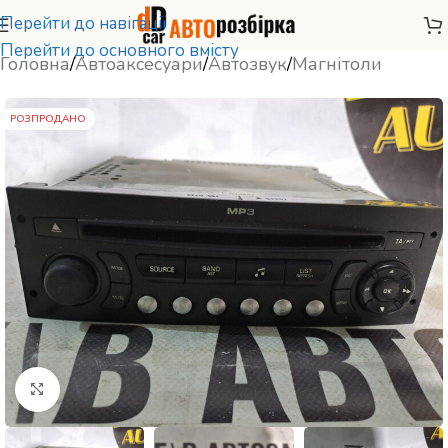
Перейти до навігації
Перейти до основного вмісту
Головна
/
Автоаксесуари
/
Автозвук
/
Магнітоли
РОЗПРОДАНО
Натисніть, щоб збільшити