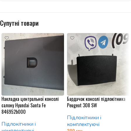
Супутні товари
Накладка центральної консолі
Бардачок консолі підлокітника
салону Hyundai Santa Fe
Peugeot 308 SW
846952b000
Підлокітники і
Підлокітники і
комплектуючі
комплектуючі
300
грн