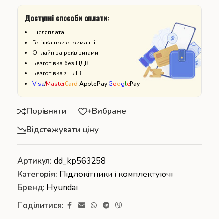
Доступні способи оплати:
Післяплата
Готівка при отриманні
Онлайн за реквізитами
Безготівка без ПДВ
Безготівка з ПДВ
Visa
/
Master
Card
ApplePay
G
o
o
g
l
e
Pay
Порівняти
+Вибране
Відстежувати ціну
Артикул:
dd_kp563258
Категорія:
Підлокітники і комплектуючі
Бренд:
Hyundai
Поділитися: