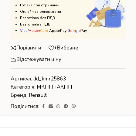
Готівка при отриманні
Онлайн за реквізитами
Безготівка без ПДВ
Безготівка з ПДВ
Visa
/
Master
Card
ApplePay
G
o
o
g
l
e
Pay
Порівняти
+Вибране
Відстежувати ціну
Артикул:
dd_kmr25863
Категорія:
МКПП і АКПП
Бренд:
Renault
Поділитися: