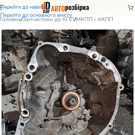
Перейти до навігації
Перейти до основного вмісту
Головна
/
Запчастини до КПП
/
МКПП і АКПП