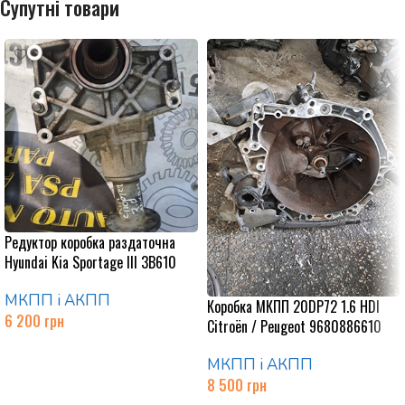
Супутні товари
Редуктор коробка раздаточна
Hyundai Kia Sportage III 3B610
МКПП і АКПП
Коробка МКПП 20DP72 1.6 HDI
6 200
грн
Citroën / Peugeot 9680886610
Додати в кошик
МКПП і АКПП
8 500
грн