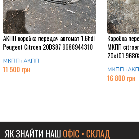
АКПП коробка передач автомат 1.6hdi
Коробка пер
Peugeot Citroen 20DS87 9686944310
МКПП citroen 
20et01 9680
МКПП і АКПП
11 500
грн
МКПП і АК
16 800
грн
ЯК ЗНАЙТИ НАШ
ОФІС • СКЛАД