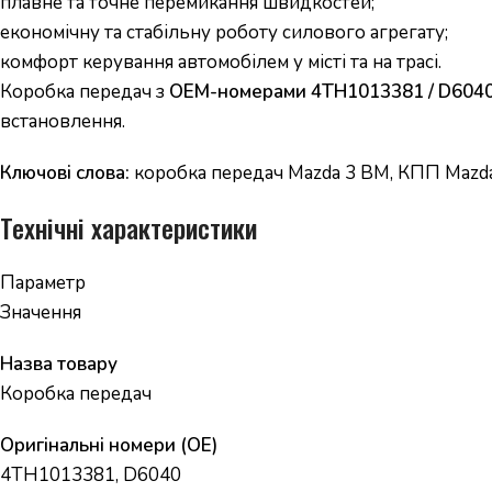
плавне та точне перемикання швидкостей;
економічну та стабільну роботу силового агрегату;
комфорт керування автомобілем у місті та на трасі.
Коробка передач з
OEM-номерами 4TH1013381 / D604
встановлення.
Ключові слова:
коробка передач Mazda 3 BM, КПП Mazda 
Технічні характеристики
Параметр
Значення
Назва товару
Коробка передач
Оригінальні номери (OE)
4TH1013381, D6040