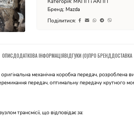
Категорія:
МКПП і АКПП
Бренд:
Mazda
Поділитися:
ОПИС
ДОДАТКОВА ІНФОРМАЦІЯ
ВІДГУКИ (0)
ПРО БРЕНД
ДОСТАВКА
оригінальна механічна коробка передач, розроблена вир
еремикання передач, оптимальну передачу крутного моме
узлом трансмісії, що відповідає за: