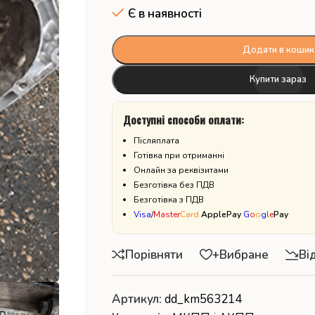
Є в наявності
Додати в кошик
Купити зараз
Доступні способи оплати:
Післяплата
Готівка при отриманні
Онлайн за реквізитами
Безготівка без ПДВ
Безготівка з ПДВ
Visa
/
Master
Card
ApplePay
G
o
o
g
l
e
Pay
Порівняти
+Вибране
Ві
Артикул:
dd_km563214