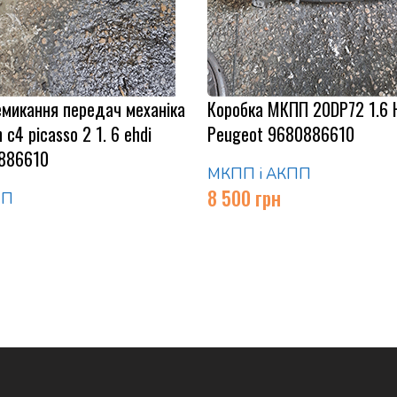
емикання передач механіка
Коробка МКПП 20DP72 1.6 H
c4 picasso 2 1. 6 ehdi
Peugeot 9680886610
886610
МКПП і АКПП
8 500
грн
ПП