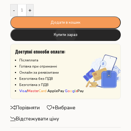
-
+
Додати в кошик
Купити зараз
Доступні способи оплати:
Післяплата
Готівка при отриманні
Онлайн за реквізитами
Безготівка без ПДВ
Безготівка з ПДВ
Visa
/
Master
Card
ApplePay
G
o
o
g
l
e
Pay
Порівняти
+Вибране
Відстежувати ціну