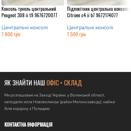
Консоль тунель центральний
Підлокітник центральна консоль
Peugeot 308 ii t9 9676720077
Citroen c4 ii b7 9672174077
Центральні консолі
Центральні консолі
1 800
грн
1 500
грн
Додати в кошик
Додати в кошик
ЯК ЗНАЙТИ НАШ
ОФІС • СКЛАД
Ми розташовані на Заході України, у Волинській області,
неподалік міста Нововолинськ (район Молокозаводу), майже
біля кордону з Польщею.
КОНТАКТНА ІНФОРМАЦІЯ