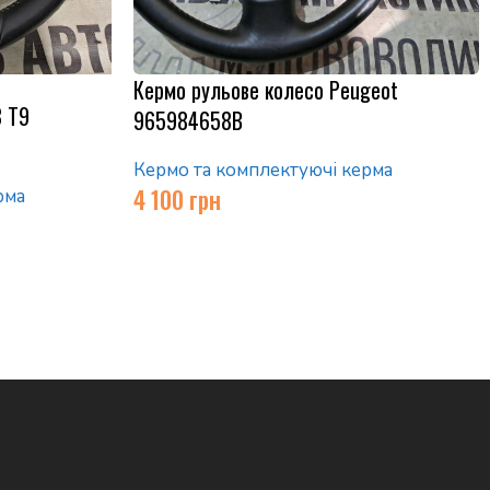
Кермо рульове колесо Peugeot
8 T9
965984658B
Кермо та комплектуючі керма
4 100
грн
рма