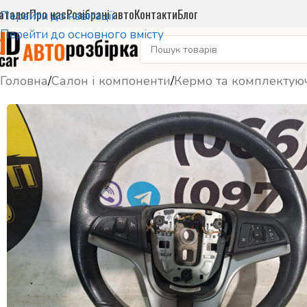
аталог
Про нас
Розібрані авто
Контакти
Блог
Перейти до навігації
Перейти до основного вмісту
Головна
/
Салон і компоненти
/
Кермо та комплектую