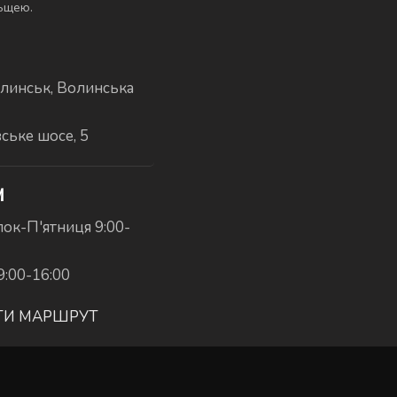
льщею.
линськ, Волинська
вське шосе, 5
И
ок-П'ятниця 9:00-
9:00-16:00
ТИ МАРШРУТ