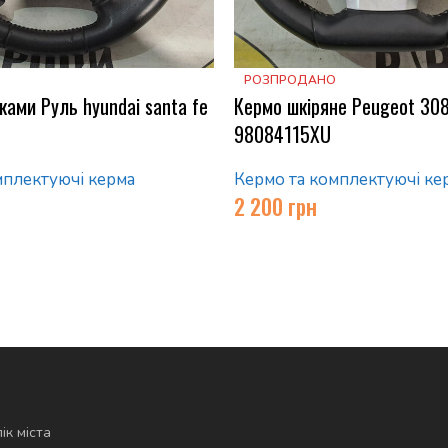
РОЗПРОДАНО
ками Руль hyundai santa fe
Кермо шкіряне Peugeot 30
0
98084115XU
мплектуючі керма
Кермо та комплектуючі ке
2 200
грн
ік міста