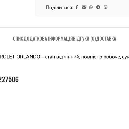
Поділитися:
ОПИС
ДОДАТКОВА ІНФОРМАЦІЯ
ВІДГУКИ (0)
ДОСТАВКА
EVROLET ORLANDO
– стан відмінний, повністю робоче, с
5227506