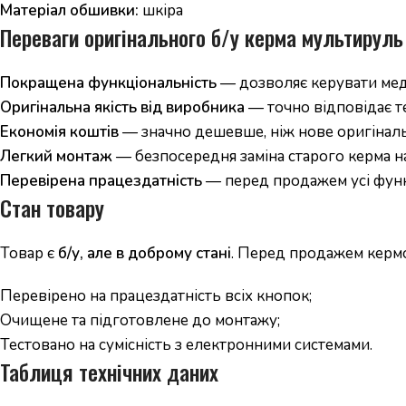
Матеріал обшивки:
шкіра
Переваги оригінального б/у керма мультируль
Покращена функціональність
— дозволяє керувати меді
Оригінальна якість від виробника
— точно відповідає т
Економія коштів
— значно дешевше, ніж нове оригіналь
Легкий монтаж
— безпосередня заміна старого керма на
Перевірена працездатність
— перед продажем усі функц
Стан товару
Товар є
б/у, але в доброму стані
. Перед продажем керм
Перевірено на працездатність всіх кнопок;
Очищене та підготовлене до монтажу;
Тестовано на сумісність з електронними системами.
Таблиця технічних даних