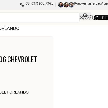
+38 (097) 902 7961
Консультації від майстр
0
Г
 ORLANDO
506 CHEVROLET
ROLET ORLANDO