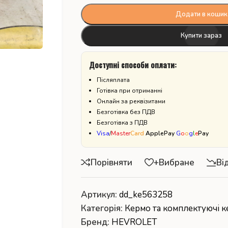
Додати в кошик
Купити зараз
Доступні способи оплати:
Післяплата
Готівка при отриманні
Онлайн за реквізитами
Безготівка без ПДВ
Безготівка з ПДВ
Visa
/
Master
Card
ApplePay
G
o
o
g
l
e
Pay
Порівняти
+Вибране
Ві
Артикул:
dd_ke563258
Категорія:
Кермо та комплектуючі к
Бренд:
HEVROLET