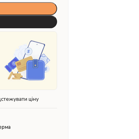
дстежувати ціну
ерма