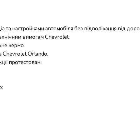
а та настройками автомобіля без відволікання від доро
ехнічним вимогам Chevrolet.
не кермо.
 Chevrolet Orlando.
ії протестовані.
о: