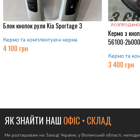
Блок кнопок руля Kia Sportage 3
РОЗПРОДАНО
Кермо з кноп
Кермо та комплектуючі керма
56100-2b00
4 100
грн
Кермо та ко
3 400
грн
ЯК ЗНАЙТИ НАШ
ОФІС • СКЛАД
Ми розташовані на Заході України, у Волинській області, неподал