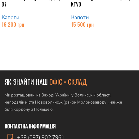
D7
KTVD
Капоти
Капоти
16 200
грн
15 500
грн
Додати в кошик
Додати в кошик
ЯК ЗНАЙТИ НАШ
ОФІС • СКЛАД
Ми розташовані на Заході України, у Волинській області,
неподалік міста Нововолинськ (район Молокозаводу), майже
біля кордону з Польщею.
КОНТАКТНА ІНФОРМАЦІЯ
+38 (097) 902 7961