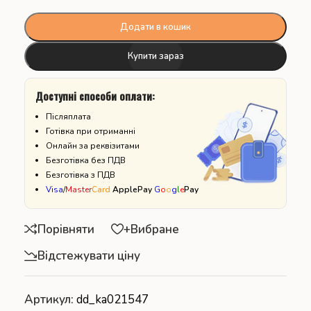
Додати в кошик
Купити зараз
Доступні способи оплати:
Післяплата
Готівка при отриманні
Онлайн за реквізитами
Безготівка без ПДВ
Безготівка з ПДВ
Visa
/
Master
Card
ApplePay
G
o
o
g
l
e
Pay
Порівняти
+Вибране
Відстежувати ціну
Артикул:
dd_ka021547