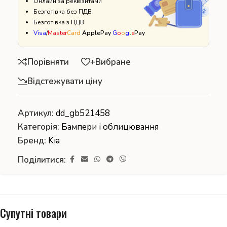
Онлайн за реквізитами
Безготівка без ПДВ
Безготівка з ПДВ
Visa
/
Master
Card
ApplePay
G
o
o
g
l
e
Pay
Порівняти
+Вибране
Відстежувати ціну
Артикул:
dd_gb521458
Категорія:
Бампери і облицювання
Бренд:
Kia
Поділитися:
Супутні товари