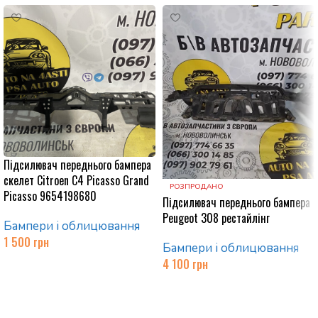
Підсилювач переднього бампера
скелет Citroen C4 Picasso Grand
РОЗПРОДАНО
Picasso 9654198680
Підсилювач переднього бампера
Peugeot 308 рестайлінг
Бампери і облицювання
1 500
грн
Бампери і облицювання
4 100
грн
Додати в кошик
Читати далі