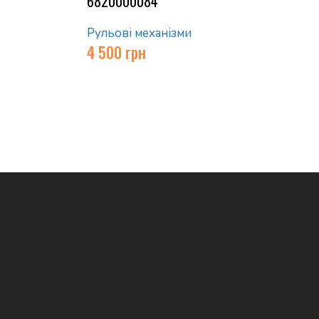
6820000084
Рульові механізми
4 500
грн