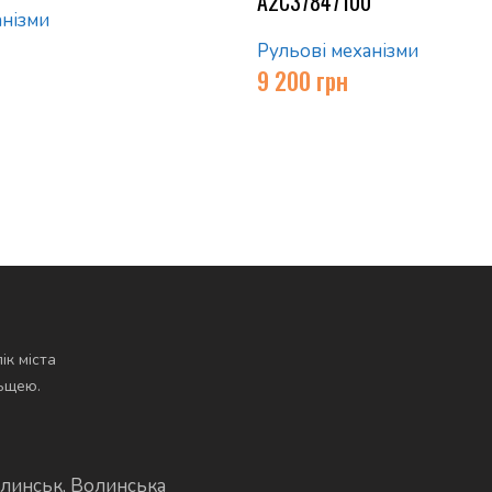
A2C37847100
анізми
Рульові механізми
9 200
грн
ік міста
льщею.
линськ, Волинська