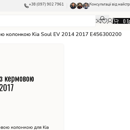
+38 (097) 902 7961
Консультації від майстр
0
Г
ою колонкою Kia Soul EV 2014 2017 E456300200
з кермовою
 2017
овою колонкою для Kia