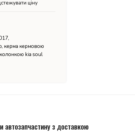
дстежувати ціну
2017
,
ю
,
керма кермовою
колонкою kia soul
и автозапчастину з доставкою