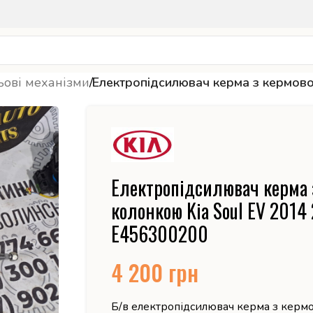
ьові механізми
/
Електропідсилювач керма з кермов
Електропідсилювач керма 
колонкою Kia Soul EV 2014
E456300200
4 200
грн
Б/в електропідсилювач керма з керм