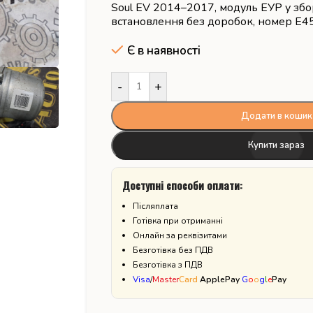
Soul EV 2014–2017, модуль ЕУР у збо
встановлення без доробок, номер E4
Є в наявності
-
+
Додати в кошик
Купити зараз
Доступні способи оплати:
Післяплата
Готівка при отриманні
Онлайн за реквізитами
Безготівка без ПДВ
Безготівка з ПДВ
Visa
/
Master
Card
ApplePay
G
o
o
g
l
e
Pay