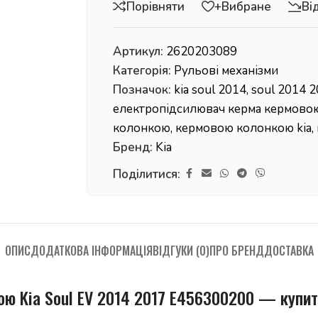
Порівняти
+Вибране
Ві
Артикул:
2620203089
Категорія:
Рульові механізми
Позначок:
kia soul 2014
,
soul 2014 
електропідсилювач керма кермово
колонкою
,
кермовою колонкою kia
,
Бренд:
Kia
Поділитися:
ОПИС
ДОДАТКОВА ІНФОРМАЦІЯ
ВІДГУКИ (0)
ПРО БРЕНД
ДОСТАВКА
ю Kia Soul EV 2014 2017 E456300200 — купит