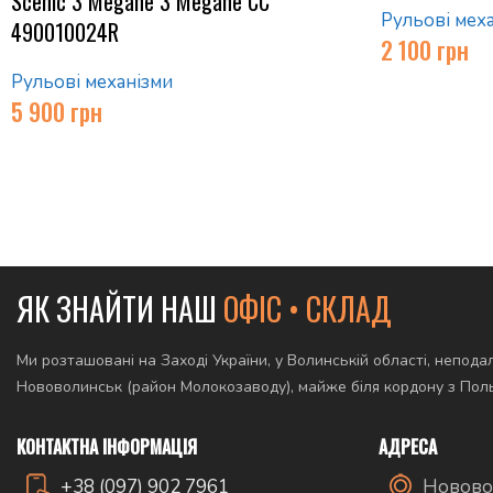
Scenic 3 Megane 3 Megane CC
Рульові мех
490010024R
2 100
грн
Рульові механізми
5 900
грн
ЯК ЗНАЙТИ НАШ
ОФІС • СКЛАД
Ми розташовані на Заході України, у Волинській області, неподал
Нововолинськ (район Молокозаводу), майже біля кордону з По
КОНТАКТНА ІНФОРМАЦІЯ
АДРЕСА
+38 (097) 902 7961
Новово