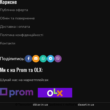
Корисне
Публічна оферта
Обмін та повернення
Доставка і оплата
Політика конфіденційності
Контакти
Поділитись:
Ми є на Prom та OLX:
Шукай нас на маркетплейсах
© Технології
ddcar.in.ua
Зроблено з любов'ю
daaart.in.ua
.