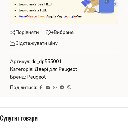
Безготівка без ПДВ
Безготівка з ПДВ
Visa
/
Master
Card
ApplePay
G
o
o
g
l
e
Pay
Порівняти
+Вибране
Відстежувати ціну
Артикул:
dd_dp555001
Категорія:
Двері для Peugeot
Бренд:
Peugeot
Поділитися:
Супутні товари