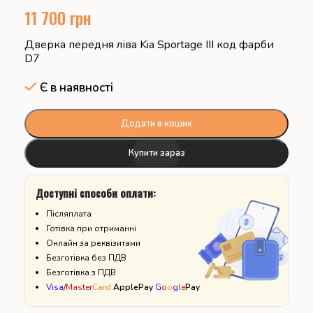
11 700
грн
Дверка передня ліва Kia Sportage ІІІ код фарби
D7
Є в наявності
Додати в кошик
Купити зараз
Доступні способи оплати:
Післяплата
Готівка при отриманні
Онлайн за реквізитами
Безготівка без ПДВ
Безготівка з ПДВ
Visa
/
Master
Card
ApplePay
G
o
o
g
l
e
Pay