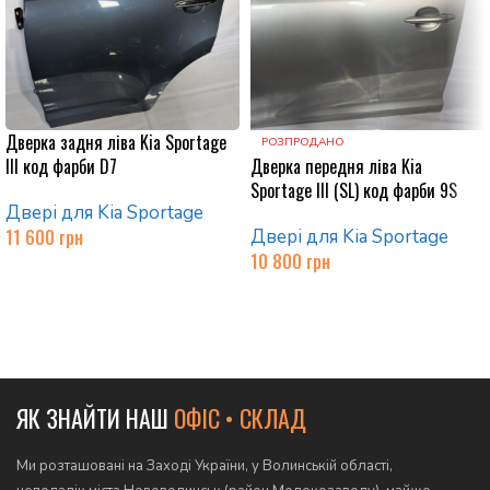
Дверка задня ліва Kia Sportage
РОЗПРОДАНО
ІІІ код фарби D7
Дверка передня ліва Kia
Sportage III (SL) код фарби 9S
Двері для Kia Sportage
11 600
грн
Двері для Kia Sportage
10 800
грн
Додати в кошик
Читати далі
ЯК ЗНАЙТИ НАШ
ОФІС • СКЛАД
Ми розташовані на Заході України, у Волинській області,