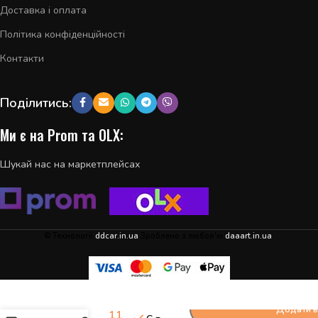
Доставка і оплата
Політика конфіденційності
Контакти
Поділитись:
Ми є на Prom та OLX:
Шукай нас на маркетплейсах
© Технології
ddcar.in.ua
Зроблено з любов'ю
daaart.in.ua
.
Дверка
передня
Додати в
ліва Kia
11