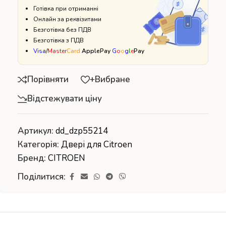
Готівка при отриманні
Онлайн за реквізитами
Безготівка без ПДВ
Безготівка з ПДВ
Visa
/
Master
Card
ApplePay
G
o
o
g
l
e
Pay
Порівняти
+Вибране
Відстежувати ціну
Артикул:
dd_dzp55214
Категорія:
Двері для Citroen
Бренд:
CITROEN
Поділитися: