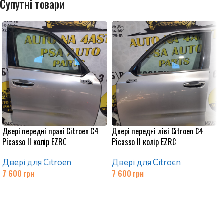
Супутні товари
Двері передні праві Citroen C4
Двері передні ліві Citroen C4
Picasso II колір EZRC
Picasso II колір EZRC
Двері для Citroen
Двері для Citroen
7 600
грн
7 600
грн
Додати в кошик
Додати в кошик