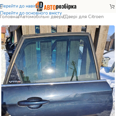
Перейти до навігації
Перейти до основного вмісту
Головна
/
Автомобільні двері
/
Двері для Citroen