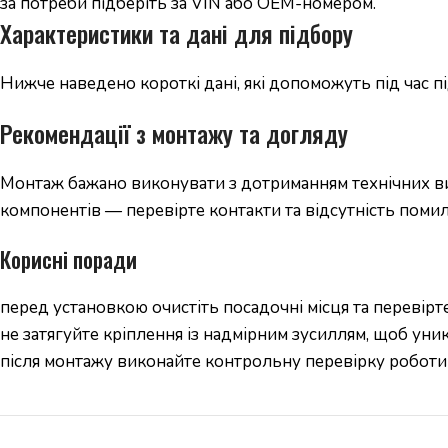
за потреби підберіть за VIN або OEM-номером.
Характеристики та дані для підбору
Нижче наведено короткі дані, які допоможуть під час 
Рекомендації з монтажу та догляду
Монтаж бажано виконувати з дотриманням технічних вим
компонентів — перевірте контакти та відсутність помил
Корисні поради
перед установкою очистіть посадочні місця та перевірте
не затягуйте кріплення із надмірним зусиллям, щоб уни
після монтажу виконайте контрольну перевірку роботи 