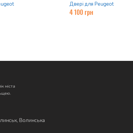
eugeot
Двері для Peugeot
4 100
грн
ік міста
льщею.
линськ, Волинська