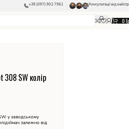
+38 (097) 902 7961
Консультації від майстр
0
Г
ot 308 SW колір
 SW у заводському
лопідіймач залежно від