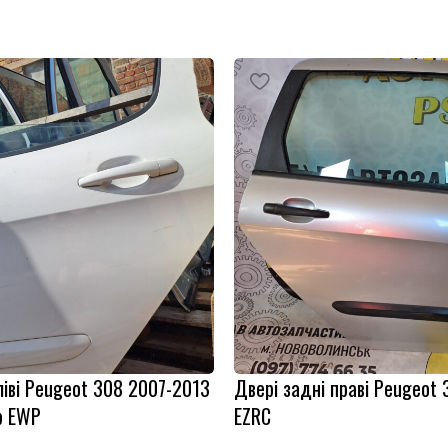
ліві Peugeot 308 2007-2013
Двері задні праві Peugeot 
р EWP
EZRC