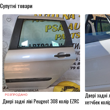
Супутні товари
Двері задні 
РОЗПРОДАНО
Двері задні ліві Peugeot 308 колір EZRC
хетчбек колі