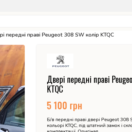
рі передні праві Peugeot 308 SW колір KTQC
Двері передні праві Peuge
KTQC
5 100
грн
Б/в передні праві двері Peugeot 308
кольорі KTQC, під штатний замок і ск
комплектації. Оригінал.