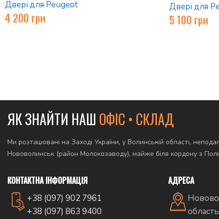
Двері для Peugeot
Двері для P
4 200
грн
5 100
грн
ЯК ЗНАЙТИ НАШ
ОФІС • СКЛАД
Ми розташовані на Заході України, у Волинській області, неподал
Нововолинськ (район Молокозаводу), майже біля кордону з По
КОНТАКТНА ІНФОРМАЦІЯ
АДРЕСА
+38 (097) 902 7961
Новово
+38 (097) 863 9400
область