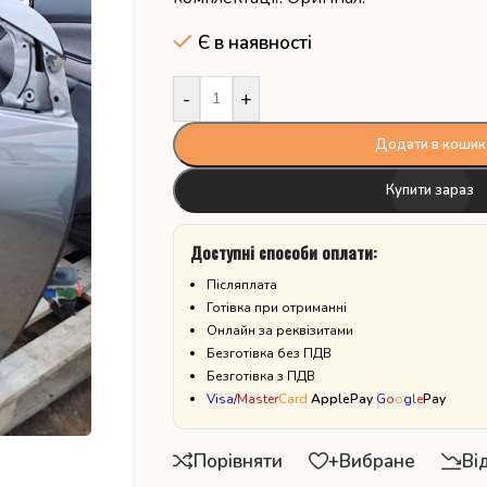
Є в наявності
-
+
Додати в кошик
Купити зараз
Доступні способи оплати:
Післяплата
Готівка при отриманні
Онлайн за реквізитами
Безготівка без ПДВ
Безготівка з ПДВ
Visa
/
Master
Card
ApplePay
G
o
o
g
l
e
Pay
Порівняти
+Вибране
Ві