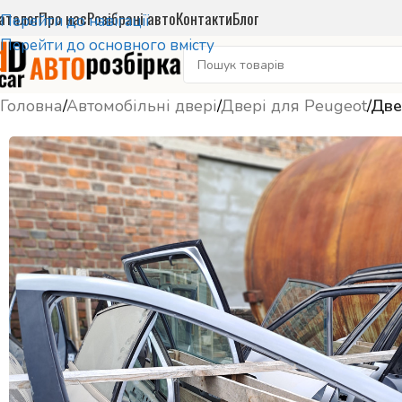
аталог
Про нас
Розібрані авто
Контакти
Блог
Перейти до навігації
Перейти до основного вмісту
Головна
/
Автомобільні двері
/
Двері для Peugeot
/
Две