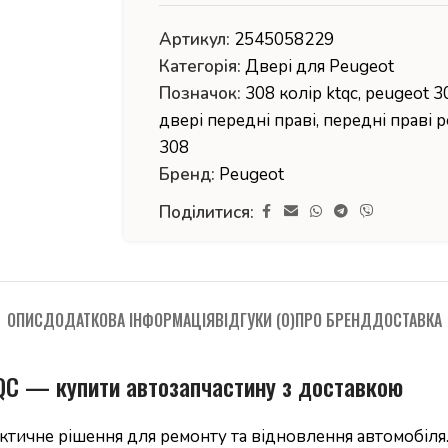
Артикул:
2545058229
Категорія:
Двері для Peugeot
Позначок:
308 колір ktqc
,
peugeot 3
двері передні праві
,
передні праві 
308
Бренд:
Peugeot
Поділитися:
ОПИС
ДОДАТКОВА ІНФОРМАЦІЯ
ВІДГУКИ (0)
ПРО БРЕНД
ДОСТАВКА
TQC — купити автозапчастину з доставкою
тичне рішення для ремонту та відновлення автомобіля.