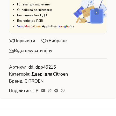
Готівка при отриманні
Онлайн за реквізитами
Безготівка без ПДВ
Безготівка з ПДВ
Visa
/
Master
Card
ApplePay
G
o
o
g
l
e
Pay
Порівняти
+Вибране
Відстежувати ціну
Артикул:
dd_dpp45215
Категорія:
Двері для Citroen
Бренд:
CITROEN
Поділитися: