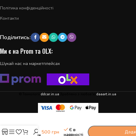
Політика конфіденційності
Контакти
Поділитись:
Ми є на Prom та OLX:
Шукай нас на маркетплейсах
© Технології
ddcar.in.ua
Зроблено з любов'ю
daaart.in.ua
.
-
+
Блок
комфорту
Є в
500
грн
Додат
KIA Sportage
наявності