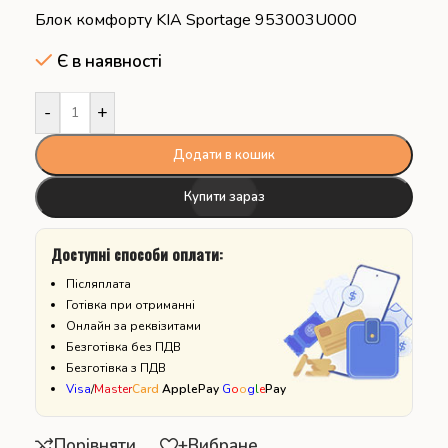
Блок комфорту KIA Sportage 953003U000
Є в наявності
-
+
Додати в кошик
Купити зараз
Доступні способи оплати:
Післяплата
Готівка при отриманні
Онлайн за реквізитами
Безготівка без ПДВ
Безготівка з ПДВ
Visa
/
Master
Card
ApplePay
G
o
o
g
l
e
Pay
Порівняти
+Вибране