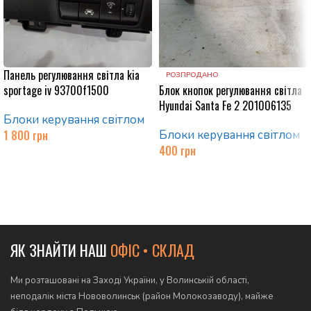
Панель регулювання світла kia
РОЗПРОДАНО
sportage iv 93700f1500
Блок кнопок регулювання світла
Hyundai Santa Fe 2 201006135
Блоки керування світлом
1 800
грн
Блоки керування світлом
400
грн
Додати в кошик
Читати далі
ЯК ЗНАЙТИ НАШ
ОФІС • СКЛАД
Ми розташовані на Заході України, у Волинській області,
неподалік міста Нововолинськ (район Молокозаводу), майже