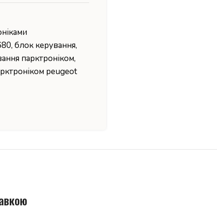
оніками
680
,
блок керування
,
вання парктроніком
,
арктроніком peugeot
тавкою