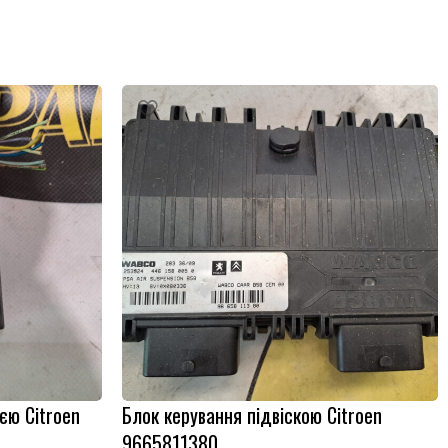
єю Citroen
Блок керування підвіскою Citroen
9665811380