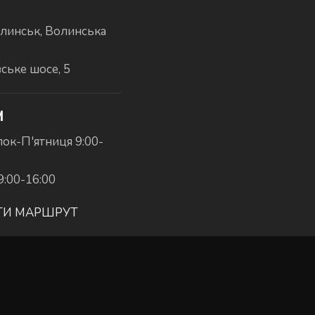
линськ, Волинська
вське шосе, 5
И
ок-П'ятниця 9:00-
9:00-16:00
ТИ МАРШРУТ