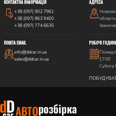
КОНТАКТНА ІНФОРМАЦІЯ
АДРЕСА
+38 (097) 902 7961
Новово
+38 (097) 863 9400
область
+38 (097) 774 6635
Іваничі
ПОШТА EMAIL
РОБОЧІ ГОДИН
info@ddcar.in.ua
Понеділ
sales@ddcar.in.ua
17:00
Субота 
ПОБУДУВА