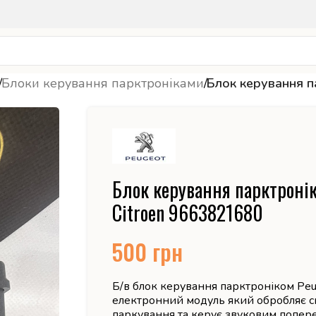
/
Блоки керування парктроніками
/
Блок керування п
Блок керування парктроні
Citroen 9663821680
500
грн
Б/в блок керування парктроніком Peu
електронний модуль який обробляє с
паркування та керує звуковим попер