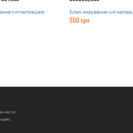
ання сигналізацією
Блок керування сигналіза
550
грн
ік міста
льщею.