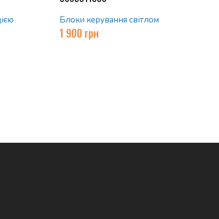
цією
Блоки керування світлом
1 900
грн