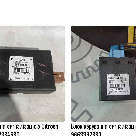
ня сигналізацією Citroen
Блок керування сигналізаці
7384680
9663392880