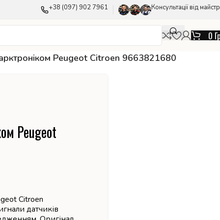
+38 (097) 902 7961
Консультації від майстр
0
Г
арктроніком Peugeot Citroen 9663821680
ком Peugeot
geot Citroen
игнали датчиків
едженням. Оригінал.