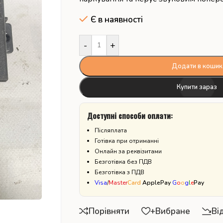
Є в наявності
-
+
Додати в кошик
Купити зараз
Доступні способи оплати:
Післяплата
Готівка при отриманні
Онлайн за реквізитами
Безготівка без ПДВ
Безготівка з ПДВ
Visa
/
Master
Card
ApplePay
G
o
o
g
l
e
Pay
Порівняти
+Вибране
Ві