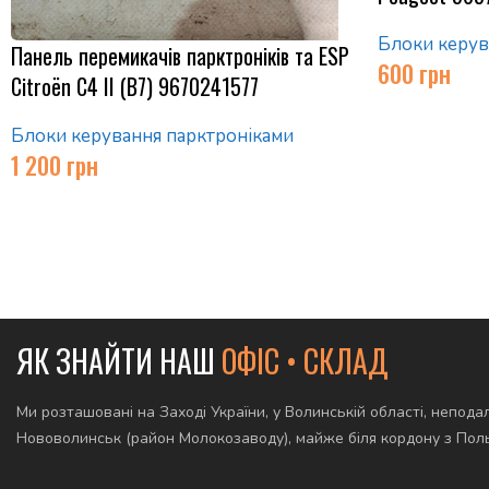
Блоки керув
Панель перемикачів парктроніків та ESP
600
грн
Citroën C4 II (B7) 9670241577
Блоки керування парктроніками
1 200
грн
ЯК ЗНАЙТИ НАШ
ОФІС • СКЛАД
Ми розташовані на Заході України, у Волинській області, неподал
Нововолинськ (район Молокозаводу), майже біля кордону з По