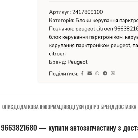
Артикул:
2417809100
Категорія:
Блоки керування парктр
Позначок:
peugeot citroen 9663821
блок керування парктроніком
,
керу
керування парктроніком peugeot
,
п
citroen
Бренд:
Peugeot
Поділитися:
ОПИС
ДОДАТКОВА ІНФОРМАЦІЯ
ВІДГУКИ (0)
ПРО БРЕНД
ДОСТАВКА
n 9663821680 — купити автозапчастину з дос