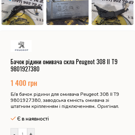
Бачок рідини омивача скла Peugeot 308 II T9
9801927380
1 400
грн
Б/в бачок рідини для омивача Peugeot 308 II T9
9801927380, заводська ємність омивача зі
штатним кріпленням і підключенням.. Оригінал.
Є в наявності
-
+