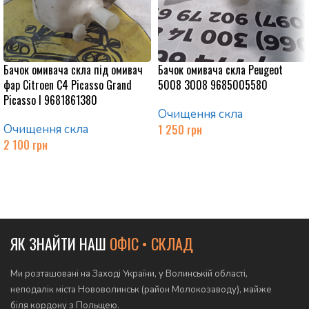
Бачок омивача скла під омивач
Бачок омивача скла Peugeot
фар Citroen C4 Picasso Grand
5008 3008 9685005580
Picasso I 9681861380
Очищення скла
Очищення скла
1 250
грн
2 100
грн
Додати в кошик
Додати в кошик
ЯК ЗНАЙТИ НАШ
ОФІС • СКЛАД
Ми розташовані на Заході України, у Волинській області,
неподалік міста Нововолинськ (район Молокозаводу), майже
біля кордону з Польщею.