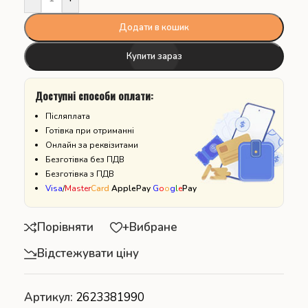
Додати в кошик
Купити зараз
Доступні способи оплати:
Післяплата
Готівка при отриманні
Онлайн за реквізитами
Безготівка без ПДВ
Безготівка з ПДВ
Visa
/
Master
Card
ApplePay
G
o
o
g
l
e
Pay
Порівняти
+Вибране
Відстежувати ціну
Артикул:
2623381990