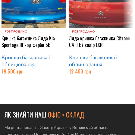
РОЗПРОДАНО
РОЗПРОДАНО
Кришка багажника Ляда Kia
Ляда кришка багажника Citroen
Sportage ІІІ код фарби 5B
C4 II B7 колір LKR
Кришки багажника і
Кришки багажника і
облицювання
облицювання
19 500
грн
12 400
грн
Читати далі
Читати далі
ЯК ЗНАЙТИ НАШ
ОФІС • СКЛАД
Ми розташовані на Заході України, у Волинській області,
неподалік міста Нововолинськ (район Молокозаводу), майже