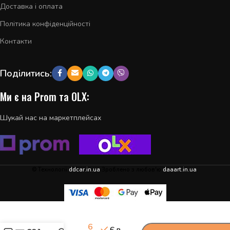
Доставка і оплата
Політика конфіденційності
Контакти
Поділитись:
Ми є на Prom та OLX:
Шукай нас на маркетплейсах
© Технології
ddcar.in.ua
Зроблено з любов'ю
daaart.in.ua
.
Ляда
-
+
кришка
6
багажника
Є в