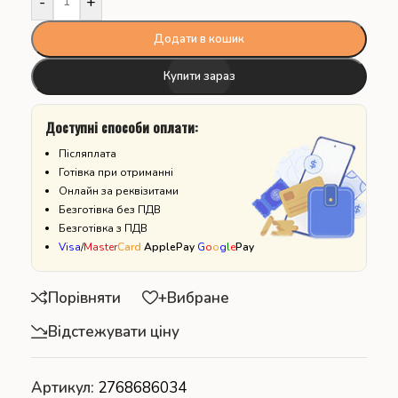
-
+
Додати в кошик
Купити зараз
Доступні способи оплати:
Післяплата
Готівка при отриманні
Онлайн за реквізитами
Безготівка без ПДВ
Безготівка з ПДВ
Visa
/
Master
Card
ApplePay
G
o
o
g
l
e
Pay
Порівняти
+Вибране
Відстежувати ціну
Артикул:
2768686034